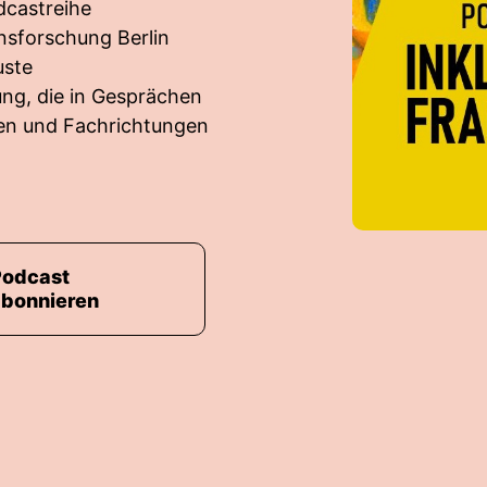
dcastreihe
onsforschung Berlin
uste
ng, die in Gesprächen
nen und Fachrichtungen
Podcast
abonnieren